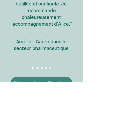
outillée et confiante. Je
recommande
chaleureusement
l'accompagnement d'Alice."
Aurélie - Cadre dans le
secteur pharmaceutique
Plus d'avis sur Google...
Contactez-moi