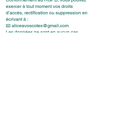
exercer à tout moment vos droits
d’accès, rectification ou suppression en
écrivant à :
📧 aliceavoscotes@gmail.com
Les données ne sont en aucun cas
transmises à des tiers à des fins
commerciales.
⸻
7️⃣ Limitation de responsabilité
Les informations du site sont données
à titre indicatif.
Alice Vogel ne peut être tenue pour
responsable d’éventuelles erreurs,
omissions ou d’un mauvais usage de
ces informations.
⸻
🔄 Date de dernière mise à jour : 28
octobre 2025