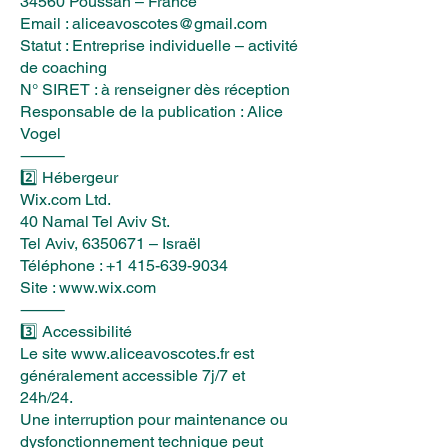
34560 Poussan – France
Email : aliceavoscotes@gmail.com
Statut : Entreprise individuelle – activité
de coaching
N° SIRET : à renseigner dès réception
Responsable de la publication : Alice
Vogel
⸻
2️⃣ Hébergeur
Wix.com Ltd.
40 Namal Tel Aviv St.
Tel Aviv, 6350671 – Israël
Téléphone : +1 415-639-9034
Site : www.wix.com
⸻
3️⃣ Accessibilité
Le site
www.aliceavoscotes.fr
est
généralement accessible 7j/7 et
24h/24.
Une interruption pour maintenance ou
dysfonctionnement technique peut